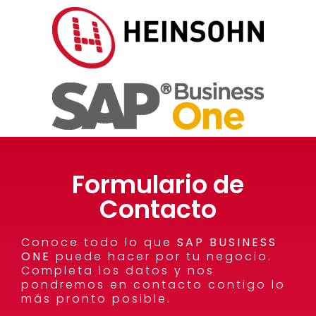
Formulario de
Contacto
Conoce todo lo que
SAP BUSINESS
ONE
puede hacer por tu negocio.
Completa los datos y nos
pondremos en contacto contigo lo
más pronto posible.