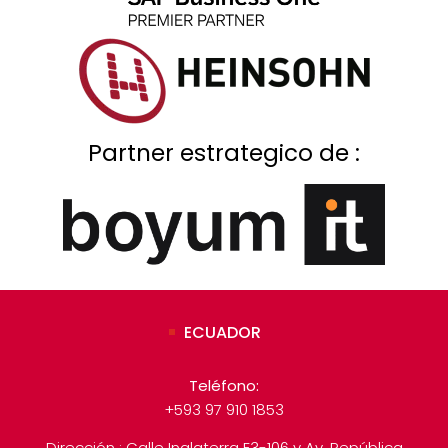
Partner estrategico de :
ECUADOR
Teléfono:
+593 97 910 1853
Dirección : Calle Inglaterra E3-106 y Av. República