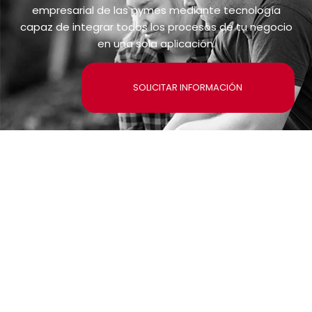
empresarial de las pymes mediante tecnología
capaz de integrar todos los procesos de tu negocio
en una sola aplicación.
SOLICITAR INFORMACIÓN
Llevamos tu empresa
al siguiente nivel
Conoce todo lo que nuestras
soluciones empresariales pueden
hacer por tu negocio, escríbenos y
nos pondremos en contacto lo
más pronto posible.