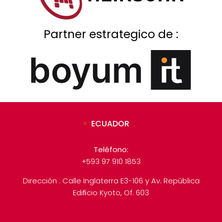
Partner estrategico de :
ECUADOR
Teléfono:
+593 97 910 1853
Dirección : Calle Inglaterra E3-106 y Av. República
Ediﬁcio Kyoto, Of. 603